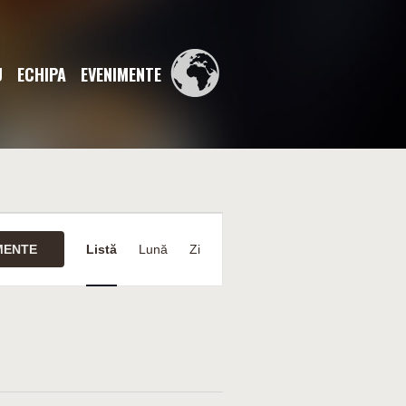
U
ECHIPA
EVENIMENTE
Navigare
în
MENTE
Listă
Lună
Zi
vizualizări
Eveniment