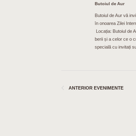
Butoiul de Aur
Butoiul de Aur vă inv
în onoarea Zilei Inte
Locația: Butoiul de A
berii și a celor ce o
specială cu invitați s
ANTERIOR
EVENIMENTE