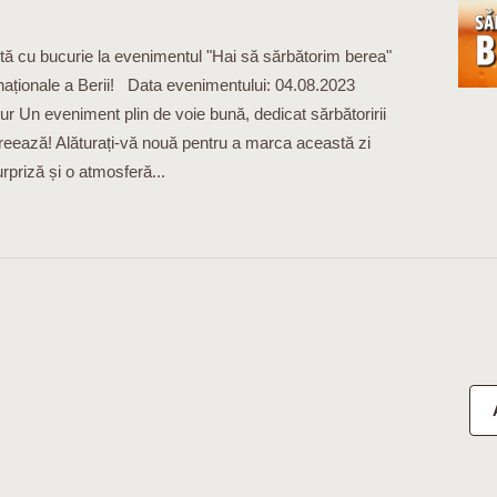
ită cu bucurie la evenimentul "Hai să sărbătorim berea"
rnaționale a Berii! Data evenimentului: 04.08.2023
ur Un eveniment plin de voie bună, dedicat sărbătoririi
 creează! Alăturați-vă nouă pentru a marca această zi
urpriză și o atmosferă...