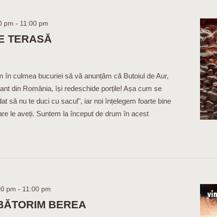
00 pm
-
11:00 pm
E TERASĂ
em în culmea bucuriei să vă anunțăm că Butoiul de Aur,
rant din România, își redeschide porțile! Așa cum se
at să nu te duci cu sacul", iar noi înțelegem foarte bine
are le aveți. Suntem la început de drum în acest
00 pm
-
11:00 pm
RBĂTORIM BEREA