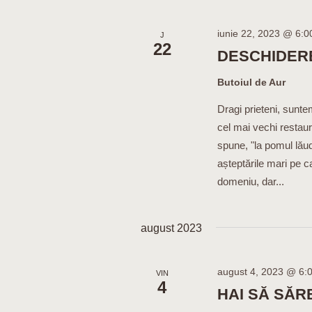
iunie 22, 2023 @ 6:
J
22
DESCHIDER
Butoiul de Aur
Dragi prieteni, sunt
cel mai vechi restau
spune, "la pomul lăud
așteptările mari pe c
domeniu, dar...
august 2023
august 4, 2023 @ 6:
VIN
4
HAI SĂ SĂ