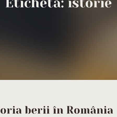
Etichetă:
istorie
toria berii în România