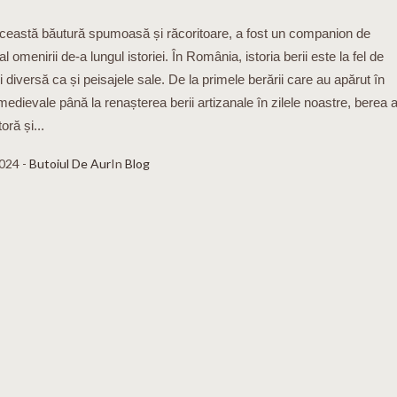
ceastă băutură spumoasă și răcoritoare, a fost un companion de
l omenirii de-a lungul istoriei. În România, istoria berii este la fel de
 diversă ca și peisajele sale. De la primele berării care au apărut în
medievale până la renașterea berii artizanale în zilele noastre, berea 
oră și...
2024
Butoiul De Aur
In
Blog