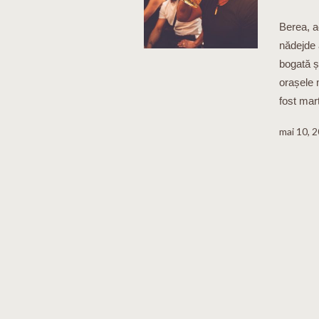
Berea, a
nădejde a
bogată și
orașele 
fost mart
mai 10, 